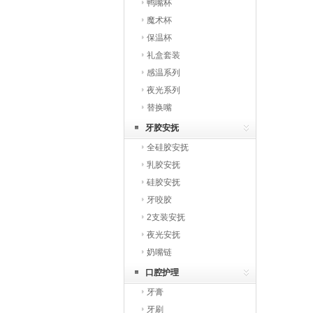
鸭嘴杯
魔术杯
保温杯
礼盒套装
感温系列
夜光系列
替换嘴
牙胶安抚
全硅胶安抚
乳胶安抚
硅胶安抚
牙咬胶
2支装安抚
夜光安抚
奶嘴链
口腔护理
牙膏
牙刷