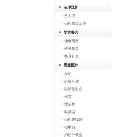
洁净洗护
洗衣液
奶瓶果蔬清洗
婴童餐具
辅食研磨
硅胶餐具
餐具礼盒
婴童配件
发梳
硅胶乳盾
硅胶集乳盒
棉签
沐浴棉
吸鼻器
奶瓶奶嘴刷
指甲剪
奶粉分装盒