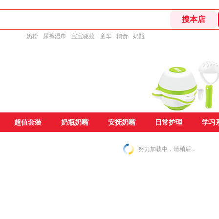
奶粉
尿裤湿巾
宝宝驱蚊
童车
辅食
奶瓶
超值套装
奶瓶奶嘴
安抚奶嘴
日常护理
学习
努力加载中，请稍后...