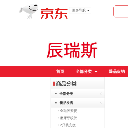
更多导航
服装城
食品
金融
首页
全部分类
爆品促销
全部分类
新品发售
全硅胶安抚
磨牙牙咬胶
2只装安抚