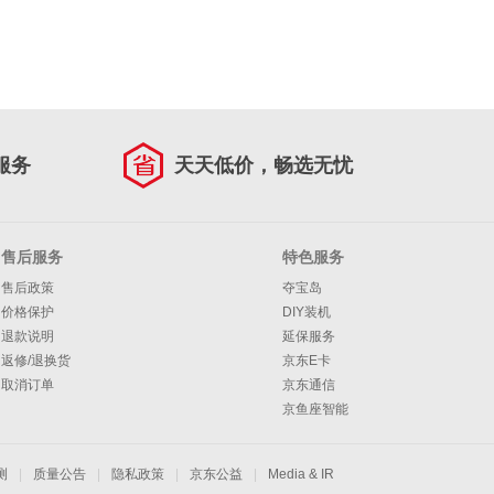
服务
天天低价，畅选无忧
售后服务
特色服务
售后政策
夺宝岛
价格保护
DIY装机
退款说明
延保服务
返修/退换货
京东E卡
取消订单
京东通信
京鱼座智能
测
|
质量公告
|
隐私政策
|
京东公益
|
Media & IR