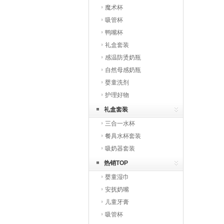
魔术杯
吸管杯
鸭嘴杯
礼盒套装
感温防烫奶瓶
自然母感奶瓶
婴童洗剂
护理好物
礼盒套装
三合一水杯
餐具水杯套装
吸奶器套装
热销TOP
婴童湿巾
安抚奶嘴
儿童牙膏
吸管杯