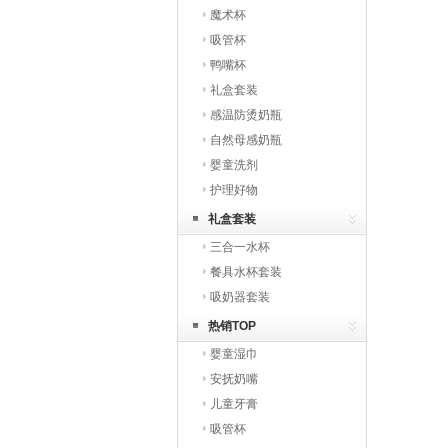
魔术杯
吸管杯
鸭嘴杯
礼盒套装
感温防烫奶瓶
自然母感奶瓶
婴童洗剂
护理好物
礼盒套装
三合一水杯
餐具水杯套装
吸奶器套装
热销TOP
婴童湿巾
安抚奶嘴
儿童牙膏
吸管杯