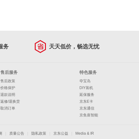
服务
天天低价，畅选无忧
售后服务
特色服务
售后政策
夺宝岛
价格保护
DIY装机
退款说明
延保服务
返修/退换货
京东E卡
取消订单
京东通信
京鱼座智能
测
|
质量公告
|
隐私政策
|
京东公益
|
Media & IR