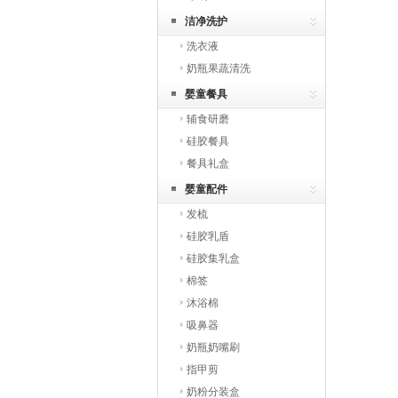
洁净洗护
洗衣液
奶瓶果蔬清洗
婴童餐具
辅食研磨
硅胶餐具
餐具礼盒
婴童配件
发梳
硅胶乳盾
硅胶集乳盒
棉签
沐浴棉
吸鼻器
奶瓶奶嘴刷
指甲剪
奶粉分装盒