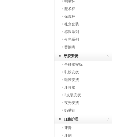
鸭嘴杯
魔术杯
保温杯
礼盒套装
感温系列
夜光系列
替换嘴
牙胶安抚
全硅胶安抚
乳胶安抚
硅胶安抚
牙咬胶
2支装安抚
夜光安抚
奶嘴链
口腔护理
牙膏
牙刷