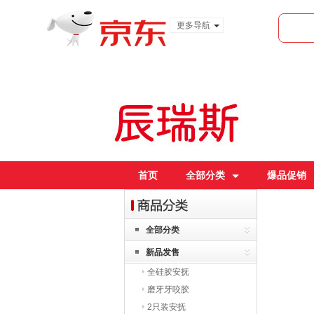
更多导航
服装城
食品
金融
首页
全部分类
爆品促销
全部分类
新品发售
全硅胶安抚
磨牙牙咬胶
2只装安抚