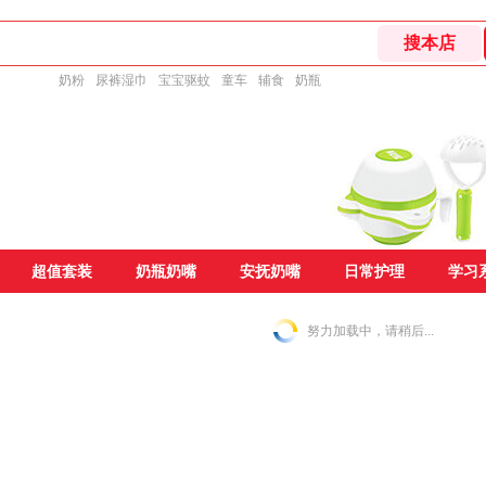
奶粉
尿裤湿巾
宝宝驱蚊
童车
辅食
奶瓶
超值套装
奶瓶奶嘴
安抚奶嘴
日常护理
学习
努力加载中，请稍后...