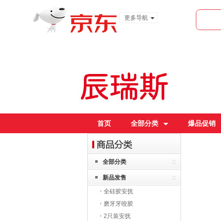
更多导航
服装城
食品
金融
首页
全部分类
爆品促销
全部分类
新品发售
全硅胶安抚
磨牙牙咬胶
2只装安抚