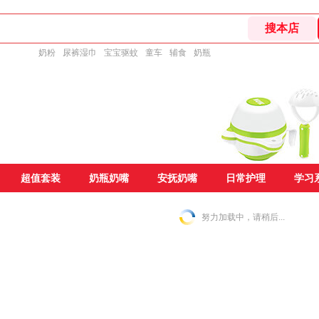
奶粉
尿裤湿巾
宝宝驱蚊
童车
辅食
奶瓶
超值套装
奶瓶奶嘴
安抚奶嘴
日常护理
学习
努力加载中，请稍后...