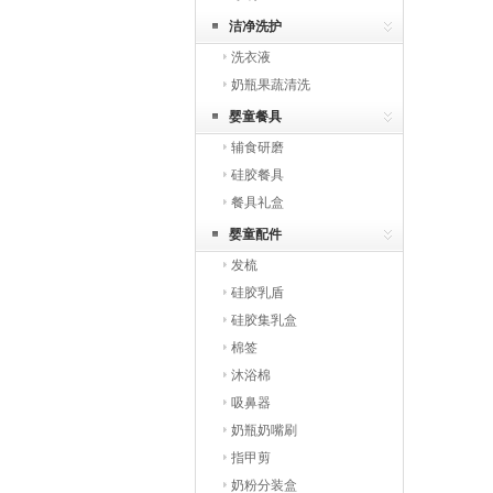
洁净洗护
洗衣液
奶瓶果蔬清洗
婴童餐具
辅食研磨
硅胶餐具
餐具礼盒
婴童配件
发梳
硅胶乳盾
硅胶集乳盒
棉签
沐浴棉
吸鼻器
奶瓶奶嘴刷
指甲剪
奶粉分装盒