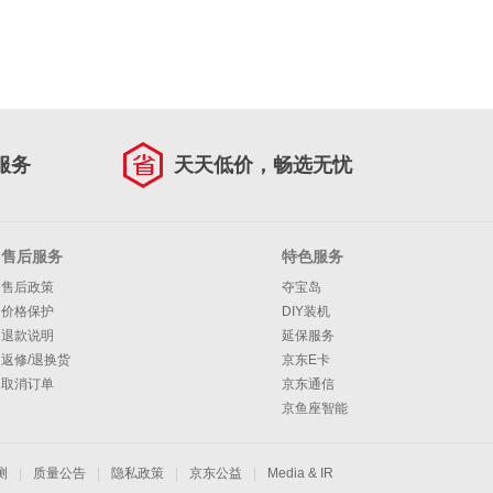
服务
天天低价，畅选无忧
售后服务
特色服务
售后政策
夺宝岛
价格保护
DIY装机
退款说明
延保服务
返修/退换货
京东E卡
取消订单
京东通信
京鱼座智能
测
|
质量公告
|
隐私政策
|
京东公益
|
Media & IR