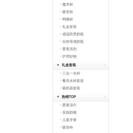
魔术杯
吸管杯
鸭嘴杯
礼盒套装
感温防烫奶瓶
自然母感奶瓶
婴童洗剂
护理好物
礼盒套装
三合一水杯
餐具水杯套装
吸奶器套装
热销TOP
婴童湿巾
安抚奶嘴
儿童牙膏
吸管杯