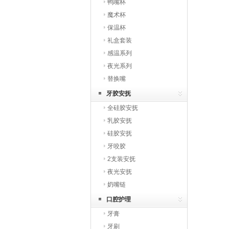
鸭嘴杯
魔术杯
保温杯
礼盒套装
感温系列
夜光系列
替换嘴
牙胶安抚
全硅胶安抚
乳胶安抚
硅胶安抚
牙咬胶
2支装安抚
夜光安抚
奶嘴链
口腔护理
牙膏
牙刷